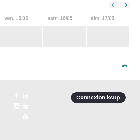
ven.
15/05
sam.
16/05
dim.
17/05
Connexion ksup