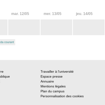
mar.
12/05
mer.
13/05
jeu.
14/05
nda courant
rre
Travailler à l'université
ublique
Espace presse
x
Annuaire
Mentions légales
Plan du campus
Personnalisation des cookies